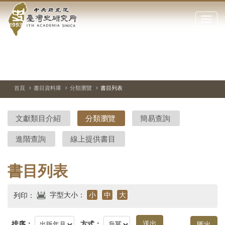
中
跳
到
點
央
主
擊
要
開
研
內
啟
容
或
究
切
上
下
主
區
換
一
一
圖
關
暫
張
張
連
塊
閉
停、
圖
圖
結
院-
播
片
片
首頁
書目資料庫
分類瀏覽
書目列表
網
放
站
臺
主
文獻類目介紹
分類瀏覽
簡易查詢
要
灣
選
進階查詢
線上提供書目
單
史
研
書目列表
究
字型大小：
小
中
大
列印：
所-
排序：
方式：