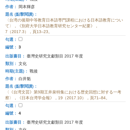
作者：
岡本輝彦
題名 (點擊閱讀)：
〈台湾の後期中等教育日本語専門課程における日本語教育につい
て〉，《別府大学日本語教育研究センター紀要》，
7（2017.3），頁13–23。
勾選：
編號：
3
出版書目：
臺灣史研究文獻類目 2017 年度
類別：
文化
時期(主題)：
戰後
作者：
白井魁
題名 (點擊閱讀)：
〈《台湾文芸》第9期王井泉特集における歴史回想に対する一考
察〉，《日本台湾学会報》，19（2017.10），頁71–84。
勾選：
編號：
4
出版書目：
臺灣史研究文獻類目 2017 年度
類別：
文化