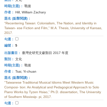
時期(主題)：
戰後
作者：
Hill, William Zachary
題名 (點擊閱讀)：
“Recentering Taiwan: Colonialism, The Nation, and Identity in
Taiwan- ese Fiction and Film,” M.A. Thesis, University of Kansas,
2017.
勾選：
編號：
5
出版書目：
臺灣史研究文獻類目 2017 年度
類別：
文化
時期(主題)：
戰後
作者：
Tsai, Yi-chuan
題名 (點擊閱讀)：
“Taiwanese Traditional Musical Idioms Meet Western Music
Composi- tion: An Analytical and Pedagogical Approach to Solo
Piano Works by Tyzen Hsiao,” Ph.D. dissertation, The University
of Southern Mississip- pi, 2017.
勾選：