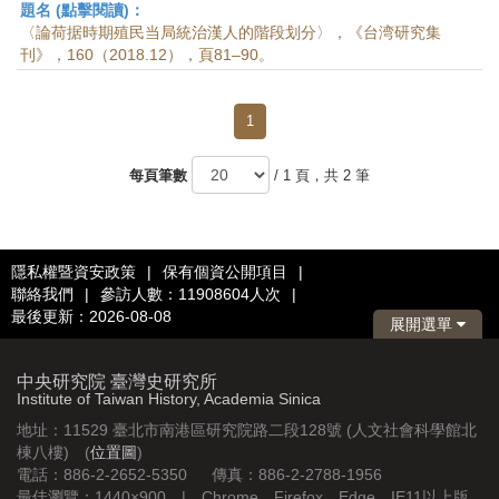
題名 (點擊閱讀)：
〈論荷据時期殖民当局統治漢人的階段划分〉，《台湾研究集
刊》，160（2018.12），頁81–90。
1
每頁筆數
/ 1 頁，共 2 筆
隱私權暨資安政策
|
保有個資公開項目
|
聯絡我們
|
參訪人數：11908604人次
|
最後更新：2026-08-08
展開選單
中央研究院 臺灣史研究所
Institute of Taiwan History, Academia Sinica
地址：11529 臺北市南港區研究院路二段128號 (人文社會科學館北
棟八樓) (
位置圖
)
電話：886-2-2652-5350 傳真：886-2-2788-1956
最佳瀏覽：1440×900 | Chrome、Firefox、Edge、IE11以上版