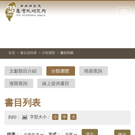
中
跳
到
點
央
主
擊
要
開
研
內
啟
容
或
究
切
上
下
主
區
換
一
一
圖
關
暫
張
張
連
塊
閉
停、
圖
圖
結
院-
播
片
片
首頁
書目資料庫
分類瀏覽
書目列表
網
放
站
臺
主
文獻類目介紹
分類瀏覽
簡易查詢
要
灣
選
進階查詢
線上提供書目
單
史
研
書目列表
究
字型大小：
小
中
大
列印：
所-
排序：
方式：