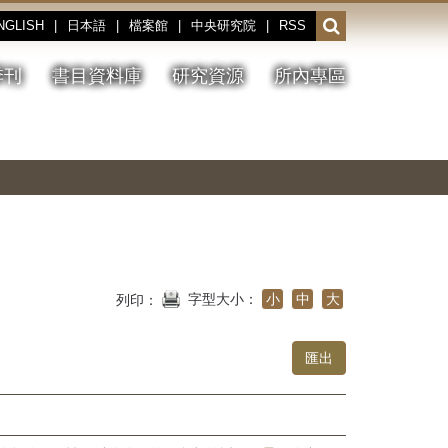
NGLISH
|
日本語
|
檔案館
|
中央研究院
|
RSS
開
啟
或
季刊
書目資料庫
研究資源
所內專區
收
合
搜
切
上
下
主
換
一
一
圖
尋
暫
張
張
連
停、
圖
圖
結
欄
播
片
片
位
放
字型大小：
小
中
大
列印：