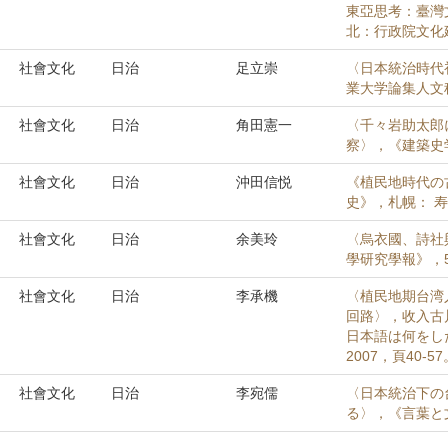
東亞思考：臺灣
北：行政院文化建設
社會文化
日治
足立崇
〈日本統治時代
業大学論集人文科
社會文化
日治
角田憲一
〈千々岩助太郎
察〉，《建築史学》
社會文化
日治
沖田信悦
《植民地時代の
史》，札幌： 寿
社會文化
日治
余美玲
〈烏衣國、詩社
學研究學報》，5（
社會文化
日治
李承機
〈植民地期台湾
回路〉，收入古
日本語は何をし
2007，頁40-57
社會文化
日治
李宛儒
〈日本統治下の
る〉，《言葉と文化