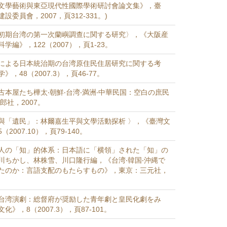
文學藝術與東亞現代性國際學術研討會論文集》，臺
委員會，2007，頁312-331。)
初期台湾の第一次蘭嶼調查に関する研究〉，《大阪産
学編》，122（2007），頁1-23。
による日本統治期の台湾原住民住居研究に関する考
，48（2007.3），頁46-77。
古本屋たち樺太‧朝鮮‧台湾‧満洲‧中華民国：空白の庶民
郎社，2007。
與「遺民」：林爾嘉生平與文學活動探析 〉，《臺灣文
2007.10），頁79-140。
人の「知」的体系：日本語に「横領」された「知」の
川ちかし、林株雪、川口隆行編，《台湾‧韓国‧沖縄で
たのか：言語支配のもたらすもの》，東京：三元社，
。
台湾演劇：総督府が奨励した青年劇と皇民化劇をみ
》，8（2007.3），頁87-101。