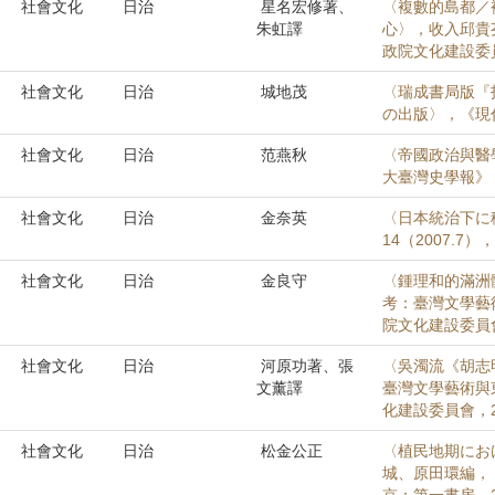
社會文化
日治
星名宏修著、
〈複數的島都／
朱虹譯
心〉，收入邱貴
政院文化建設委員會
社會文化
日治
城地茂
〈瑞成書局版『
の出版〉，《現代
社會文化
日治
范燕秋
〈帝國政治與醫
大臺灣史學報》，1
社會文化
日治
金奈英
〈日本統治下に
14（2007.7）
社會文化
日治
金良守
〈鍾理和的滿洲
考：臺灣文學藝
院文化建設委員會，
社會文化
日治
河原功著、張
〈吳濁流《胡志
文薰譯
臺灣文學藝術與
化建設委員會，20
社會文化
日治
松金公正
〈植民地期にお
城、原田環編，