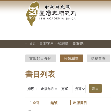
中
跳
到
央
主
要
研
內
容
究
區
塊
院-
首頁
書目資料庫
分類瀏覽
書目列表
:::
臺
文獻類目介紹
分類瀏覽
簡易查詢
灣
史
書目列表
研
排序：
方式：
究
所-
全選
編號
出版書目