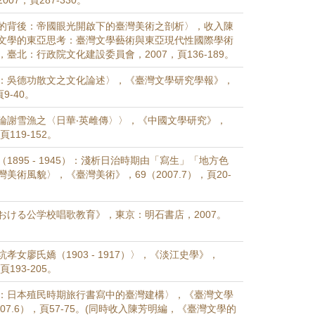
07，頁287-330。
的背後：帝國眼光開啟下的臺灣美術之剖析〉，收入陳
文學的東亞思考：臺灣文學藝術與東亞現代性國際學術
臺北：行政院文化建設委員會，2007，頁136-189。
：吳德功散文之文化論述〉，《臺灣文學研究學報》，
頁9-40。
論謝雪漁之〈日華‧英雌傳〉〉，《中國文學研究》，
頁119-152。
1895 - 1945）：淺析日治時期由「寫生」「地方色
美術風貌〉，《臺灣美術》，69（2007.7），頁20-
おける公学校唱歌教育》，東京：明石書店，2007。
孝女廖氏嬌（1903 - 1917）〉，《淡江史學》，
頁193-205。
：日本殖民時期旅行書寫中的臺灣建構〉，《臺灣文學
007.6），頁57-75。(同時收入陳芳明編，《臺灣文學的