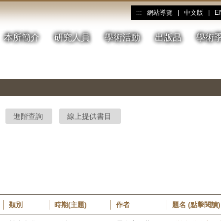
網站導覽
|
中文版
|
E
:::
本所簡介
研究人員
學術活動
出版品
學術
進階查詢
線上提供書目
類別
時期(主題)
作者
題名 (點擊閱讀)