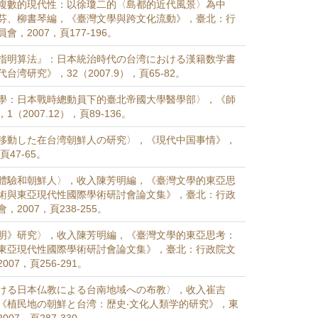
複數的現代性：以徐瓊二的〈島都的近代風景〉為中
芬、柳書琴編，《臺灣文學與跨文化流動》，臺北：行
，2007，頁177-196。
指明算法』：日本統治時代の台湾における漢籍数学書
台湾研究》，32（2007.9），頁65-82。
學：日本戰時總動員下的臺北帝國大學醫學部〉，《師
（2007.12），頁89-136。
移動した在台湾朝鮮人の研究〉，《現代中国事情》，
，頁47-65。
體驗和朝鮮人〉，收入陳芳明編，《臺灣文學的東亞思
術與東亞現代性國際學術研討會論文集》，臺北：行政
2007，頁238-255。
明》研究〉，收入陳芳明編，《臺灣文學的東亞思考：
東亞現代性國際學術研討會論文集》，臺北：行政院文
07，頁256-291。
ける日本仏教による台南地域への布教〉，收入崔吉
《植民地の朝鮮と台湾：歴史‧文化人類学的研究》，東