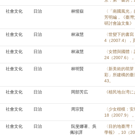
京：第一書房，20
社會文化
日治
林惺嶽
〈「南國風光」
芳明編，《臺灣
研討會論文集》，
社會文化
日治
林淑慧
〈世變下的書寫
4（2007.4），
社會文化
日治
林淑慧
〈女體與國體：
24（2007.6），
社會文化
日治
林明賢
〈新美術的萌芽（
彩」所建構的臺灣
43。
社會文化
日治
岡部芳広
《植民地台湾に
社會文化
日治
周宗賢
〈少女楷模：安坑
18（2007.9），
社會文化
日治
阮斐娜著、吳
〈目的地臺灣！
佩珍譯
學報》，10（2