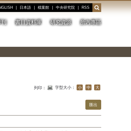
NGLISH
|
日本語
|
檔案館
|
中央研究院
|
RSS
開
啟
或
季刊
書目資料庫
研究資源
所內專區
收
合
搜
切
上
下
主
換
一
一
圖
尋
暫
張
張
連
停、
圖
圖
結
欄
播
片
片
位
放
字型大小：
小
中
大
列印：