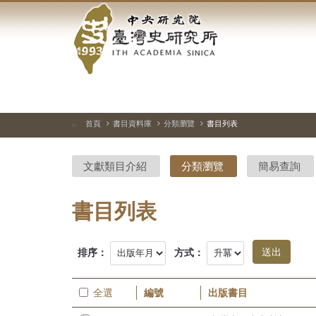
中
跳
到
央
主
要
研
內
容
究
區
塊
院-
首頁
書目資料庫
分類瀏覽
書目列表
:::
臺
文獻類目介紹
分類瀏覽
簡易查詢
灣
史
書目列表
研
排序：
方式：
究
所-
全選
編號
出版書目