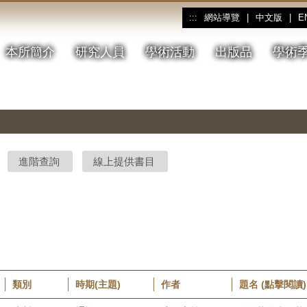
網站導覽
|
中文版
|
E
:::
本所簡介
研究人員
學術活動
出版品
學術
進階查詢
線上提供書目
類別
時期(主題)
作者
題名 (點擊閱讀)