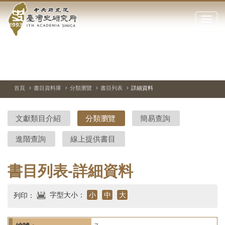
中
跳
到
點
央
主
擊
要
開
研
內
啟
容
或
究
切
上
下
主
區
換
一
一
圖
關
暫
張
張
連
塊
閉
停、
圖
圖
結
院-
播
片
片
首頁
書目資料庫
分類瀏覽
書目列表
詳細資料
網
放
站
臺
主
文獻類目介紹
分類瀏覽
簡易查詢
要
灣
選
進階查詢
線上提供書目
單
史
研
書目列表-詳細資料
究
字型大小：
小
中
大
列印：
所-