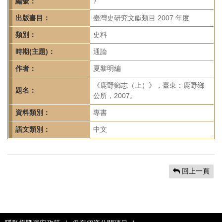
首
編號：
7
頁
出版書目：
臺灣史研究文獻類目 2007 年度
類別：
史料
時期(主題)：
通論
作者：
夏黎明編
《鹿野鄉志（上）》，臺東：鹿野鄉
題名：
公所，2007。
資料類別：
專書
語文類別：
中文
回上一頁