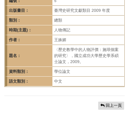
首
編號：
5
頁
出版書目：
臺灣史研究文獻類目 2009 年度
類別：
總類
時期(主題)：
人物傳記
作者：
王姝媚
〈歷史教學中的人物評價：施琅個案
題名：
的研究〉，國立成功大學歷史學系碩
士論文，2009。
資料類別：
學位論文
語文類別：
中文
回上一頁