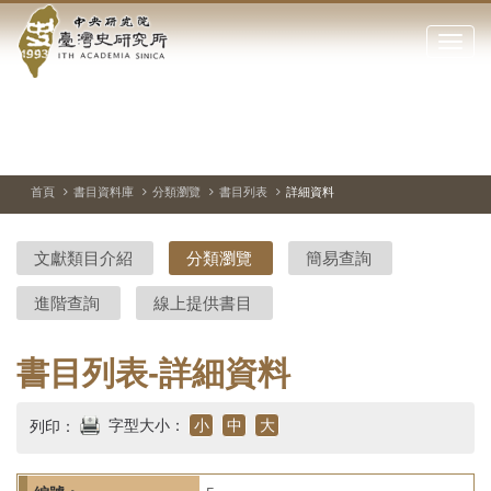
中
跳
到
點
央
主
擊
要
開
研
內
啟
容
或
究
切
上
下
主
區
換
一
一
圖
關
暫
張
張
連
塊
閉
停、
圖
圖
結
院-
播
片
片
首頁
書目資料庫
分類瀏覽
書目列表
詳細資料
網
放
站
臺
主
文獻類目介紹
分類瀏覽
簡易查詢
要
灣
選
進階查詢
線上提供書目
單
史
研
書目列表-詳細資料
究
字型大小：
小
中
大
列印：
所-