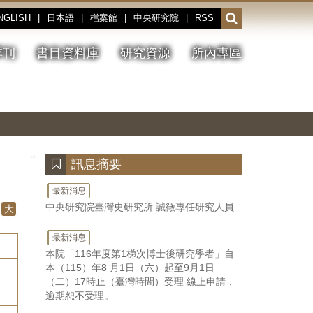
NGLISH
|
日本語
|
檔案館
|
中央研究院
|
RSS
開
啟
或
季刊
書目資料庫
研究資源
所內專區
收
合
搜
切
上
下
主
換
一
一
圖
尋
暫
張
張
連
停、
圖
圖
結
欄
播
片
片
位
放
:::
訊息摘要
最新消息
中央研究院臺灣史研究所 誠徵專任研究人員
大
最新消息
本院「116年度第1梯次博士後研究學者」自
本（115）年8 月1日（六）起至9月1日
（二）17時止（臺灣時間）受理 線上申請，
逾期恕不受理。