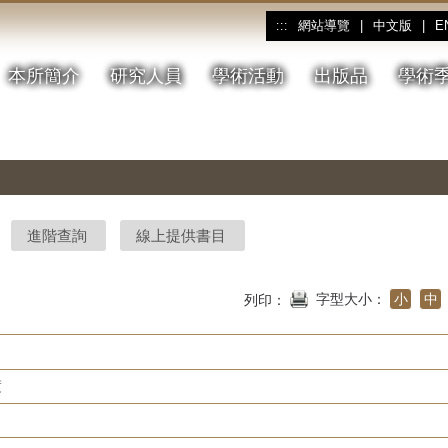
網站導覽
|
中文版
|
E
:::
本所簡介
研究人員
學術活動
出版品
學術
進階查詢
線上提供書目
字型大小：
小
中
列印：
度