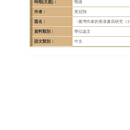
首
時期(主題)：
戰後
頁
作者：
黃冠翔
題名：
〈臺灣作家的香港書寫研究（195
資料類別：
學位論文
語文類別：
中文