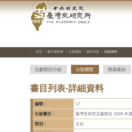
中
跳
到
央
主
要
研
內
容
究
區
塊
院-
首頁
書目資料庫
分類瀏覽
書目列表
詳細資料
:::
臺
文獻類目介紹
分類瀏覽
簡易查詢
灣
史
書目列表-詳細資料
研
編號：
17
究
出版書目：
臺灣史研究文獻類目 2009 年
所-
類別：
文化