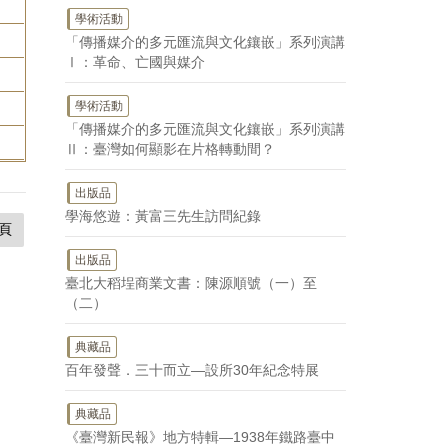
學術活動
「傳播媒介的多元匯流與文化鑲嵌」系列演講
Ⅰ：革命、亡國與媒介
學術活動
「傳播媒介的多元匯流與文化鑲嵌」系列演講
Ⅱ：臺灣如何顯影在片格轉動間？
出版品
學海悠遊：黃富三先生訪問紀錄
頁
出版品
臺北大稻埕商業文書：陳源順號（一）至
（二）
典藏品
百年發聲．三十而立—設所30年紀念特展
典藏品
《臺灣新民報》地方特輯—1938年鐵路臺中