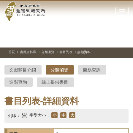
中
跳
到
點
央
主
擊
要
開
研
內
啟
容
或
究
切
上
下
主
區
換
一
一
圖
關
暫
張
張
連
塊
閉
停、
圖
圖
結
院-
播
片
片
首頁
書目資料庫
分類瀏覽
書目列表
詳細資料
網
放
站
臺
主
文獻類目介紹
分類瀏覽
簡易查詢
要
灣
選
進階查詢
線上提供書目
單
史
研
書目列表-詳細資料
究
字型大小：
小
中
大
列印：
所-