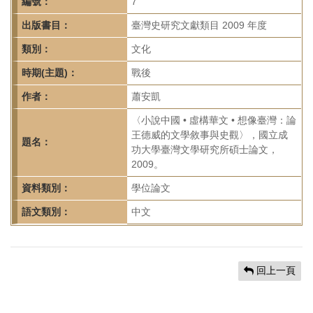
首
編號：
7
頁
出版書目：
臺灣史研究文獻類目 2009 年度
類別：
文化
時期(主題)：
戰後
作者：
蕭安凱
〈小說中國 • 虛構華文 • 想像臺灣：論
王德威的文學敘事與史觀〉，國立成
題名：
功大學臺灣文學研究所碩士論文，
2009。
資料類別：
學位論文
語文類別：
中文
回上一頁