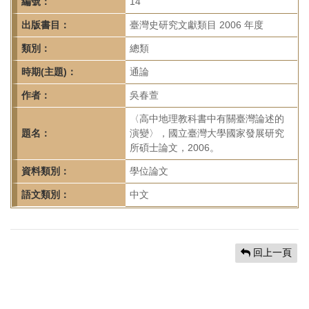
首
編號：
14
頁
出版書目：
臺灣史研究文獻類目 2006 年度
類別：
總類
時期(主題)：
通論
作者：
吳春萱
〈高中地理教科書中有關臺灣論述的
題名：
演變〉，國立臺灣大學國家發展研究
所碩士論文，2006。
資料類別：
學位論文
語文類別：
中文
回上一頁