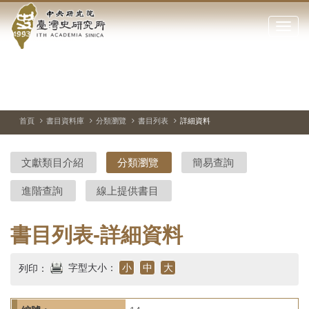
中
跳
到
點
央
主
擊
要
開
研
內
啟
容
或
究
切
上
下
主
區
換
一
一
圖
關
暫
張
張
連
塊
閉
停、
圖
圖
結
院-
播
片
片
首頁
書目資料庫
分類瀏覽
書目列表
詳細資料
網
放
站
臺
主
文獻類目介紹
分類瀏覽
簡易查詢
要
灣
選
進階查詢
線上提供書目
單
史
研
書目列表-詳細資料
究
字型大小：
小
中
大
列印：
所-