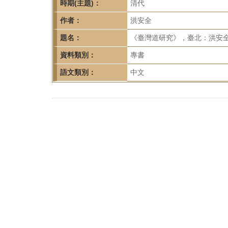
首
時期(主題)：
清代
頁
作者：
洪安全
題名：
《臺灣道研究》，臺北：洪安全，
資料類別：
專書
語文類別：
中文