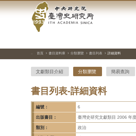
中
跳
到
央
主
要
研
內
容
究
區
塊
院-
首頁
書目資料庫
分類瀏覽
書目列表
詳細資料
:::
臺
文獻類目介紹
分類瀏覽
簡易查詢
灣
史
書目列表-詳細資料
研
編號：
6
究
出版書目：
臺灣史研究文獻類目 2006 年
所-
類別：
政治