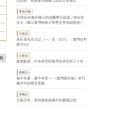
山在吼：戰後臺灣煤礦工的語言與感官
學術活動
19世紀在臺外國人的福爾摩沙認識／林欣宜
女士（國立臺灣師範大學歷史學系副教授）
出版品
黃旺成先生日記（一）至（廿六）（臺灣史料
叢刊10)
出版品
頁
旗展帆揚：中央研究院臺灣史研究所三十年
典藏品
報中有畫，畫中有景──《臺灣新民報》所刊
畫作中的歷史景園
典藏品
文藝日常：舊時報紙典藏中的臺陽記憶