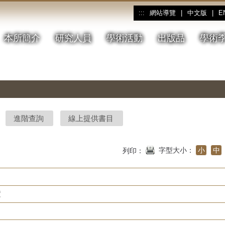
網站導覽
|
中文版
|
E
:::
本所簡介
研究人員
學術活動
出版品
學術
進階查詢
線上提供書目
字型大小：
小
中
列印：
度