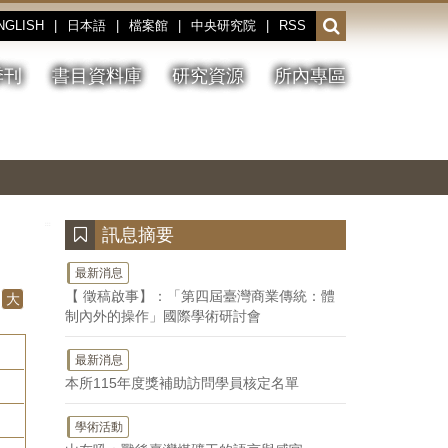
NGLISH
|
日本語
|
檔案館
|
中央研究院
|
RSS
開
啟
或
季刊
書目資料庫
研究資源
所內專區
收
合
搜
切
上
下
主
換
一
一
圖
尋
暫
張
張
連
停、
圖
圖
結
欄
播
片
片
位
放
:::
訊息摘要
最新消息
【 徵稿啟事】：「第四屆臺灣商業傳統：體
大
制內外的操作」國際學術研討會
最新消息
本所115年度獎補助訪問學員核定名單
學術活動