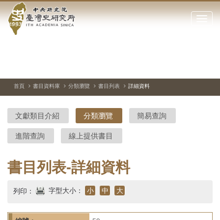
中
跳
到
點
央
主
擊
要
開
研
內
啟
容
或
究
切
上
下
主
區
換
一
一
圖
關
暫
張
張
連
塊
閉
停、
圖
圖
結
院-
播
片
片
首頁
書目資料庫
分類瀏覽
書目列表
詳細資料
網
放
站
臺
主
文獻類目介紹
分類瀏覽
簡易查詢
要
灣
選
進階查詢
線上提供書目
單
史
研
書目列表-詳細資料
究
字型大小：
小
中
大
列印：
所-