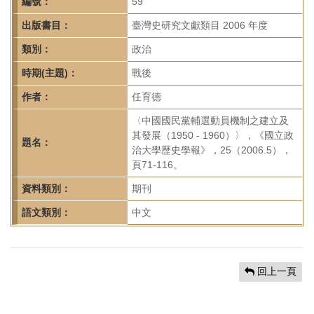
首
編號：
59
頁
出版書目：
臺灣史研究文獻類目 2006 年度
類別：
政治
時期(主題)：
戰後
作者：
任育德
〈中國國民黨輔選動員機制之建立及
其發展（1950 - 1960）〉，《國立政
題名：
治大學歷史學報》，25（2006.5），
頁71-116。
資料類別：
期刊
語文類別：
中文
回上一頁