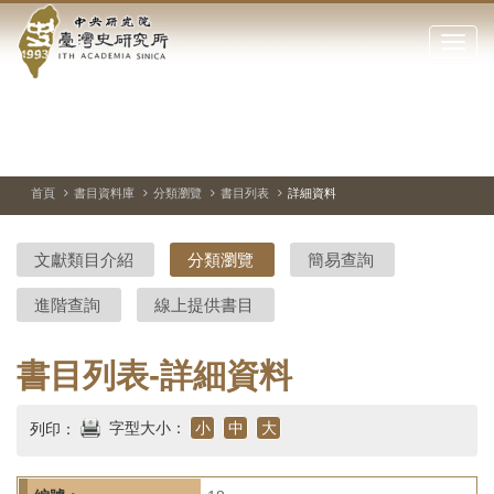
中
跳
到
點
央
主
擊
要
開
研
內
啟
容
或
究
切
上
下
主
區
換
一
一
圖
關
暫
張
張
連
塊
閉
停、
圖
圖
結
院-
播
片
片
首頁
書目資料庫
分類瀏覽
書目列表
詳細資料
網
放
站
臺
主
文獻類目介紹
分類瀏覽
簡易查詢
要
灣
選
進階查詢
線上提供書目
單
史
研
書目列表-詳細資料
究
字型大小：
小
中
大
列印：
所-