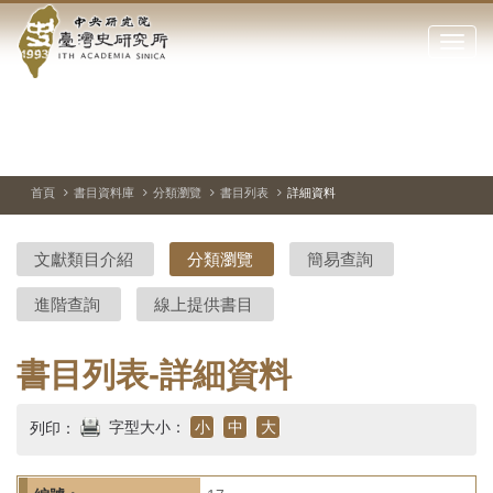
中
跳
到
點
央
主
擊
要
開
研
內
啟
容
或
究
切
上
下
主
區
換
一
一
圖
關
暫
張
張
連
塊
閉
停、
圖
圖
結
院-
播
片
片
首頁
書目資料庫
分類瀏覽
書目列表
詳細資料
網
放
站
臺
主
文獻類目介紹
分類瀏覽
簡易查詢
要
灣
選
進階查詢
線上提供書目
單
史
研
書目列表-詳細資料
究
字型大小：
小
中
大
列印：
所-