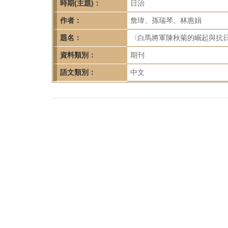
首
時期(主題)：
日治
頁
作者：
詹瑋、孫瑞琴、林惠娟
題名：
〈白馬將軍陳秋菊的崛起與抗日〉，
資料類別：
期刊
語文類別：
中文