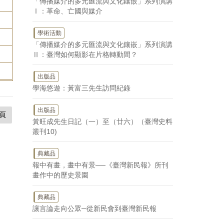
「傳播媒介的多元匯流與文化鑲嵌」系列演講
Ⅰ：革命、亡國與媒介
學術活動
「傳播媒介的多元匯流與文化鑲嵌」系列演講
Ⅱ：臺灣如何顯影在片格轉動間？
出版品
學海悠遊：黃富三先生訪問紀錄
出版品
頁
黃旺成先生日記（一）至（廿六）（臺灣史料
叢刊10)
典藏品
報中有畫，畫中有景──《臺灣新民報》所刊
畫作中的歷史景園
典藏品
讓言論走向公眾─從新民會到臺灣新民報