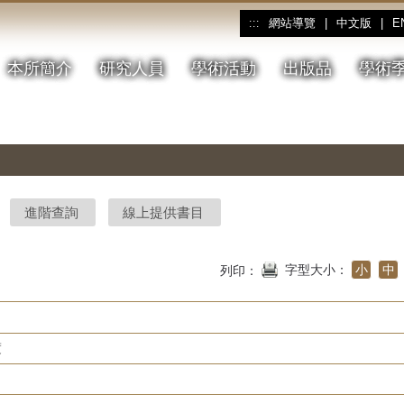
網站導覽
|
中文版
|
E
:::
本所簡介
研究人員
學術活動
出版品
學術
進階查詢
線上提供書目
字型大小：
小
中
列印：
度