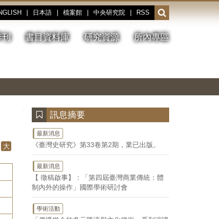
NGLISH
|
日本語
|
檔案館
|
中央研究院
|
RSS
開
啟
或
季刊
書目資料庫
研究資源
所內專區
收
合
搜
切
上
下
主
換
一
一
圖
尋
暫
張
張
連
停、
圖
圖
結
欄
播
片
片
位
放
:::
訊息摘要
最新消息
《臺灣史研究》第33卷第2期，業已出版。
大
最新消息
【 徵稿啟事】：「第四屆臺灣商業傳統：體
制內外的操作」國際學術研討會
學術活動