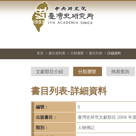
中
跳
到
央
主
要
研
內
容
究
區
塊
院-
首頁
書目資料庫
分類瀏覽
書目列表
詳細資料
:::
臺
文獻類目介紹
分類瀏覽
簡易查詢
灣
史
書目列表-詳細資料
研
編號：
5
究
出版書目：
臺灣史研究文獻類目 2006 年
所-
類別：
人物傳記