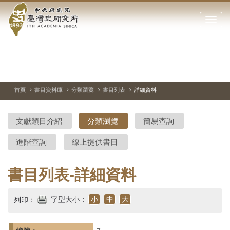
中
跳
到
點
央
主
擊
要
開
研
內
啟
容
或
究
切
上
下
主
區
換
一
一
圖
關
暫
張
張
連
塊
閉
停、
圖
圖
結
院-
播
片
片
首頁
書目資料庫
分類瀏覽
書目列表
詳細資料
網
放
站
臺
主
文獻類目介紹
分類瀏覽
簡易查詢
要
灣
選
進階查詢
線上提供書目
單
史
研
書目列表-詳細資料
究
字型大小：
小
中
大
列印：
所-