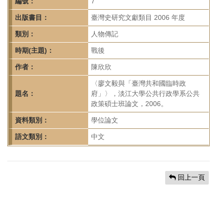
首
編號：
7
頁
出版書目：
臺灣史研究文獻類目 2006 年度
類別：
人物傳記
時期(主題)：
戰後
作者：
陳欣欣
〈廖文毅與「臺灣共和國臨時政
題名：
府」〉，淡江大學公共行政學系公共
政策碩士班論文，2006。
資料類別：
學位論文
語文類別：
中文
回上一頁