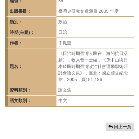
首
編號：
59
頁
出版書目：
臺灣史研究文獻類目 2005 年度
類別：
政治
時期(主題)：
日治
作者：
卞鳳奎
〈日治時期臺灣人民在上海的抗日活
動〉，收入曾一士編，《孫中山與日
題名：
本殖民時期臺灣政治社會運動學術研
討會論文集》，臺北：國立國父紀念
館，2005，頁181-196。
資料類別：
論文集
語文類別：
中文
回上一頁