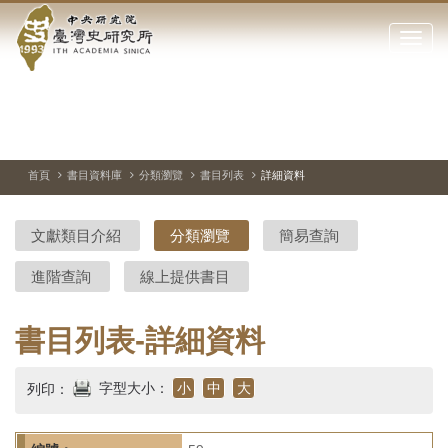
中
跳
到
點
央
主
擊
要
開
研
內
啟
容
或
究
切
上
下
主
區
換
一
一
圖
關
暫
張
張
連
塊
閉
停、
圖
圖
結
院-
播
片
片
首頁
書目資料庫
分類瀏覽
書目列表
詳細資料
網
放
站
臺
主
文獻類目介紹
分類瀏覽
簡易查詢
要
灣
選
進階查詢
線上提供書目
單
史
研
書目列表-詳細資料
究
字型大小：
小
中
大
列印：
所-