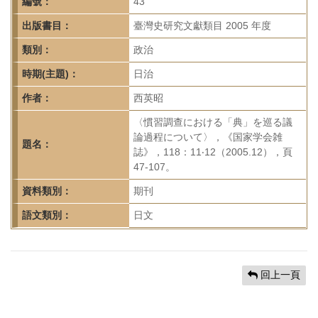
首
編號：
43
頁
出版書目：
臺灣史研究文獻類目 2005 年度
類別：
政治
時期(主題)：
日治
作者：
西英昭
〈慣習調查における「典」を巡る議
論過程について〉，《国家学会雑
題名：
誌》，118：11‧12（2005.12），頁
47-107。
資料類別：
期刊
語文類別：
日文
回上一頁