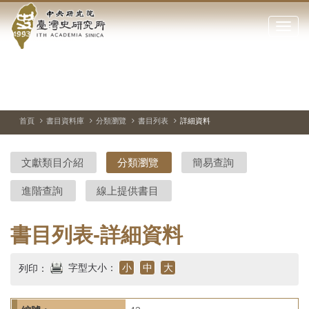
中
跳
到
點
央
主
擊
要
開
研
內
啟
容
或
究
切
上
下
主
區
換
一
一
圖
關
暫
張
張
連
塊
閉
停、
圖
圖
結
院-
播
片
片
首頁
書目資料庫
分類瀏覽
書目列表
詳細資料
網
放
站
臺
主
文獻類目介紹
分類瀏覽
簡易查詢
要
灣
選
進階查詢
線上提供書目
單
史
研
書目列表-詳細資料
究
字型大小：
小
中
大
列印：
所-