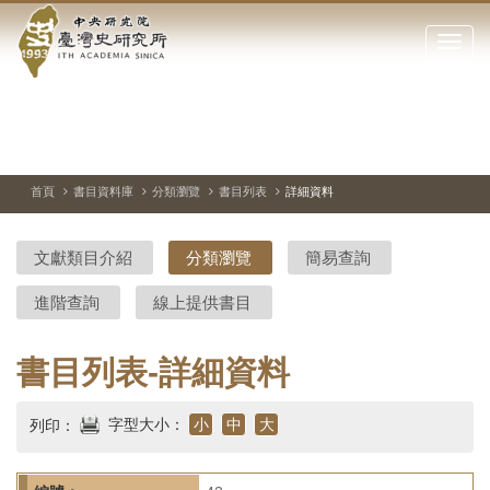
中
跳
到
點
央
主
擊
要
開
研
內
啟
容
或
究
切
上
下
主
區
換
一
一
圖
關
暫
張
張
連
塊
閉
停、
圖
圖
結
院-
播
片
片
首頁
書目資料庫
分類瀏覽
書目列表
詳細資料
網
放
站
臺
主
文獻類目介紹
分類瀏覽
簡易查詢
要
灣
選
進階查詢
線上提供書目
單
史
研
書目列表-詳細資料
究
字型大小：
小
中
大
列印：
所-