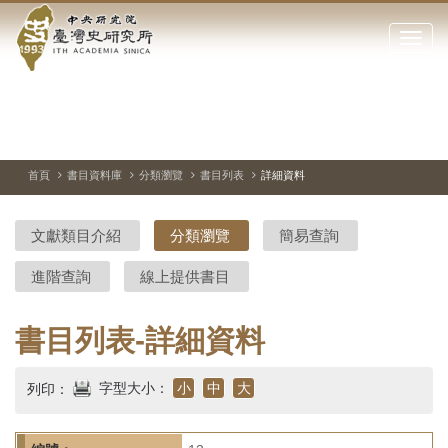
中
跳
到
點
央
主
擊
要
開
研
內
啟
容
或
究
切
上
下
主
區
換
一
一
圖
關
暫
張
張
連
塊
閉
停、
圖
圖
結
院-
播
片
片
首頁
書目資料庫
分類瀏覽
書目列表
詳細資料
網
放
站
臺
主
文獻類目介紹
分類瀏覽
簡易查詢
要
灣
選
進階查詢
線上提供書目
單
史
研
書目列表-詳細資料
究
字型大小：
小
中
大
列印：
所-