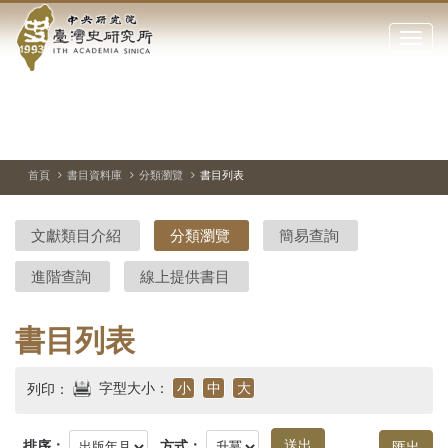
中
跳
到
點
央
主
擊
要
開
研
內
啟
容
或
究
切
上
下
主
區
換
一
一
圖
關
暫
張
張
連
塊
閉
停、
圖
圖
結
院-
播
片
片
首頁
書目資料庫
分類瀏覽
書目列表
網
放
站
臺
主
文獻類目介紹
分類瀏覽
簡易查詢
要
灣
選
進階查詢
線上提供書目
單
史
研
書目列表
究
字型大小：
小
中
大
列印：
所-
排序：
方式：