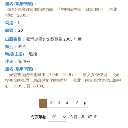
題名 (點擊閱讀)：
《戰後臺灣組黨運動的濫觴：「中國民主黨」組黨運動》，臺北：
稻鄉，2005。
勾選：
編號：
20
出版書目：
臺灣史研究文獻類目 2005 年度
類別：
政治
時期(主題)：
戰後
作者：
藍博洲
題名 (點擊閱讀)：
〈光復初期的臺北學運（1945 - 1949）〉，收入黃俊傑編，《光
復初期的臺灣：思想與文化的轉型》：臺北：國立臺灣大學出版中
心，2005，頁37-104。
1
2
3
4
..6
下
一
頁
每頁筆數
/ 6 頁，共 107 筆