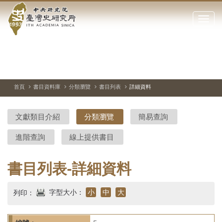
中
跳
到
點
央
主
擊
要
開
研
內
啟
容
或
究
切
上
下
主
區
換
一
一
圖
關
暫
張
張
連
塊
閉
停、
圖
圖
結
院-
播
片
片
首頁
書目資料庫
分類瀏覽
書目列表
詳細資料
網
放
站
臺
主
文獻類目介紹
分類瀏覽
簡易查詢
要
灣
選
進階查詢
線上提供書目
單
史
研
書目列表-詳細資料
究
字型大小：
小
中
大
列印：
所-