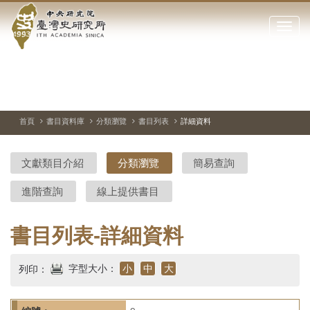
中
跳
到
點
央
主
擊
要
開
研
內
啟
容
或
究
切
上
下
主
區
換
一
一
圖
關
暫
張
張
連
塊
閉
停、
圖
圖
結
院-
播
片
片
首頁
書目資料庫
分類瀏覽
書目列表
詳細資料
網
放
站
臺
主
文獻類目介紹
分類瀏覽
簡易查詢
要
灣
選
進階查詢
線上提供書目
單
史
研
書目列表-詳細資料
究
字型大小：
小
中
大
列印：
所-