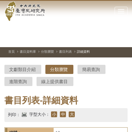
中
跳
到
點
央
主
擊
要
開
研
內
啟
容
或
究
切
上
下
主
區
換
一
一
圖
關
暫
張
張
連
塊
閉
停、
圖
圖
結
院-
播
片
片
首頁
書目資料庫
分類瀏覽
書目列表
詳細資料
網
放
站
臺
主
文獻類目介紹
分類瀏覽
簡易查詢
要
灣
選
進階查詢
線上提供書目
單
史
研
書目列表-詳細資料
究
字型大小：
小
中
大
列印：
所-