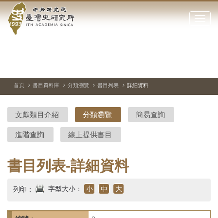
中
跳
到
點
央
主
擊
要
開
研
內
啟
容
或
究
切
上
下
主
區
換
一
一
圖
關
暫
張
張
連
塊
閉
停、
圖
圖
結
院-
播
片
片
首頁
書目資料庫
分類瀏覽
書目列表
詳細資料
網
放
站
臺
主
文獻類目介紹
分類瀏覽
簡易查詢
要
灣
選
進階查詢
線上提供書目
單
史
研
書目列表-詳細資料
究
字型大小：
小
中
大
列印：
所-