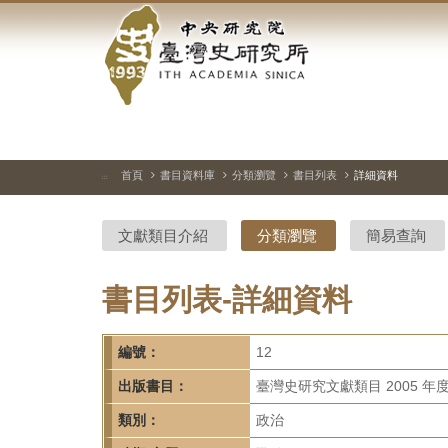
中
跳
到
央
主
要
研
內
容
究
區
塊
院-
首頁
書目資料庫
分類瀏覽
書目列表
詳細資料
:::
臺
文獻類目介紹
分類瀏覽
簡易查詢
灣
史
書目列表-詳細資料
研
編號：
12
究
出版書目：
臺灣史研究文獻類目 2005 年
所-
類別：
政治