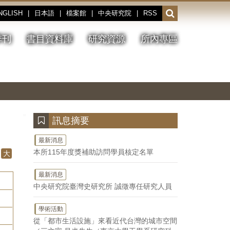
NGLISH
|
日本語
|
檔案館
|
中央研究院
|
RSS
開
啟
或
季刊
書目資料庫
研究資源
所內專區
收
合
搜
切
上
下
主
換
一
一
圖
尋
暫
張
張
連
停、
圖
圖
結
欄
播
片
片
位
放
:::
訊息摘要
最新消息
本所115年度獎補助訪問學員核定名單
大
最新消息
中央研究院臺灣史研究所 誠徵專任研究人員
學術活動
從「都市生活設施」來看近代台灣的城市空間