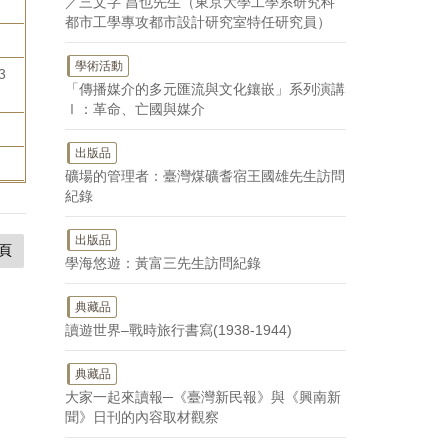
／三文字 昌也先生（東京大學工學系研究科
都市工學專攻都市設計研究室特任研究員）
學術活動
3
「傳播媒介的多元匯流與文化鑲嵌」系列演講
Ⅰ：革命、亡國與媒介
出版品
礦場的管理者：臺灣煤礦耆宿王國雄先生訪問
紀錄
出版品
頁
學海悠遊：黃富三先生訪問紀錄
典藏品
讀遊世界–戰時旅行書寫(1938-1944)
典藏品
大家一起來讀報─《臺灣新民報》與《興南新
聞》日刊的內容取材觀察