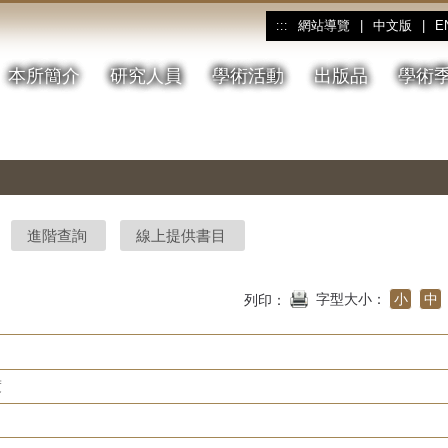
網站導覽
|
中文版
|
E
:::
本所簡介
研究人員
學術活動
出版品
學術
進階查詢
線上提供書目
字型大小：
小
中
列印：
度