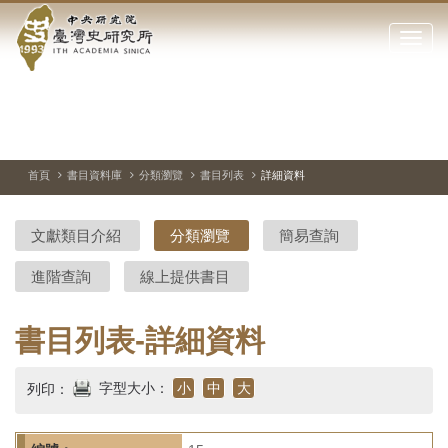
中
跳
到
點
央
主
擊
要
開
研
內
啟
容
或
究
切
上
下
主
區
換
一
一
圖
關
暫
張
張
連
塊
閉
停、
圖
圖
結
院-
播
片
片
首頁
書目資料庫
分類瀏覽
書目列表
詳細資料
網
放
站
臺
主
文獻類目介紹
分類瀏覽
簡易查詢
要
灣
選
進階查詢
線上提供書目
單
史
研
書目列表-詳細資料
究
字型大小：
小
中
大
列印：
所-