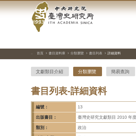
中
跳
到
央
主
要
研
內
容
究
區
塊
院-
首頁
書目資料庫
分類瀏覽
書目列表
詳細資料
:::
臺
文獻類目介紹
分類瀏覽
簡易查詢
灣
史
書目列表-詳細資料
研
編號：
13
究
出版書目：
臺灣史研究文獻類目 2010 年
所-
類別：
政治