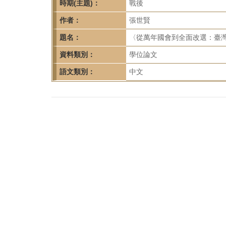
首
時期(主題)：
戰後
頁
作者：
張世賢
題名：
〈從萬年國會到全面改選：臺灣
資料類別：
學位論文
語文類別：
中文