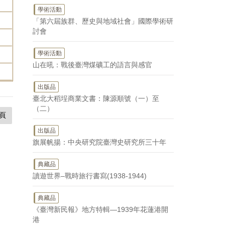
學術活動
「第六屆族群、歷史與地域社會」國際學術研
討會
。
學術活動
山在吼：戰後臺灣煤礦工的語言與感官
出版品
臺北大稻埕商業文書：陳源順號（一）至
（二）
頁
出版品
旗展帆揚：中央研究院臺灣史研究所三十年
典藏品
讀遊世界–戰時旅行書寫(1938-1944)
典藏品
《臺灣新民報》地方特輯—1939年花蓮港開
港