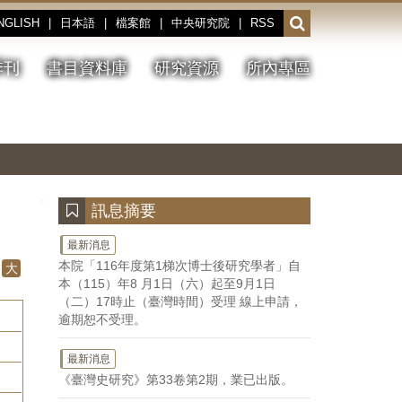
NGLISH
|
日本語
|
檔案館
|
中央研究院
|
RSS
開
啟
或
季刊
書目資料庫
研究資源
所內專區
收
合
搜
切
上
下
主
換
一
一
圖
尋
暫
張
張
連
停、
圖
圖
結
欄
播
片
片
位
放
:::
訊息摘要
最新消息
本院「116年度第1梯次博士後研究學者」自
大
本（115）年8 月1日（六）起至9月1日
（二）17時止（臺灣時間）受理 線上申請，
逾期恕不受理。
最新消息
《臺灣史研究》第33卷第2期，業已出版。