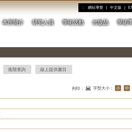
網站導覽
|
中文版
|
E
:::
本所簡介
研究人員
學術活動
出版品
學術
進階查詢
線上提供書目
字型大小：
小
中
列印：
度