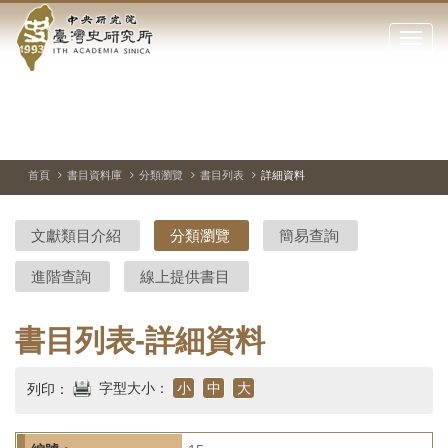
中
跳
到
點
央
主
擊
要
開
研
內
啟
容
或
究
切
上
下
主
區
換
一
一
圖
關
暫
張
張
連
塊
閉
停、
圖
圖
結
院-
播
片
片
首頁
書目資料庫
分類瀏覽
書目列表
詳細資料
網
放
站
臺
主
文獻類目介紹
分類瀏覽
簡易查詢
要
灣
選
進階查詢
線上提供書目
單
史
研
書目列表-詳細資料
究
字型大小：
小
中
大
列印：
所-