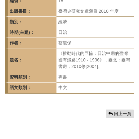
首
編號：
15
頁
出版書目：
臺灣史研究文獻類目 2010 年度
類別：
經濟
時期(主題)：
日治
作者：
蔡龍保
《推動時代的巨輪：日治中期的臺灣
題名：
國有鐵路1910 - 1936》，臺北：臺灣
書房，2010修[2004]。
資料類別：
專書
語文類別：
中文
回上一頁