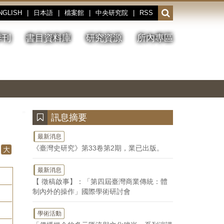
NGLISH
|
日本語
|
檔案館
|
中央研究院
|
RSS
開
啟
或
季刊
書目資料庫
研究資源
所內專區
收
合
搜
切
上
下
主
換
一
一
圖
尋
暫
張
張
連
停、
圖
圖
結
欄
播
片
片
位
放
:::
訊息摘要
最新消息
《臺灣史研究》第33卷第2期，業已出版。
大
最新消息
【 徵稿啟事】：「第四屆臺灣商業傳統：體
制內外的操作」國際學術研討會
學術活動