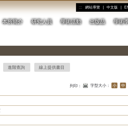
網站導覽
|
中文版
|
E
:::
本所簡介
研究人員
學術活動
出版品
學術
進階查詢
線上提供書目
字型大小：
小
中
列印：
度