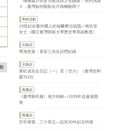
「傳播媒介的多元匯流與文化鑲嵌」系列演講
Ⅱ：臺灣如何顯影在片格轉動間？
學術活動
19世紀在臺外國人的福爾摩沙認識／林欣宜
女士（國立臺灣師範大學歷史學系副教授）
出版品
學海悠遊：黃富三先生訪問紀錄
出版品
頁
黃旺成先生日記（一）至（廿六）（臺灣史料
叢刊10)
典藏品
《臺灣新民報》地方特輯—1939年花蓮港開
港
典藏品
百年發聲．三十而立—設所30年紀念特展