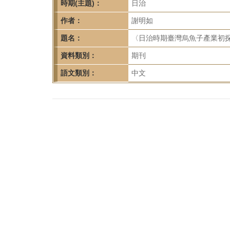
首
時期(主題)：
日治
頁
作者：
謝明如
題名：
〈日治時期臺灣烏魚子產業初探（上
資料類別：
期刊
語文類別：
中文