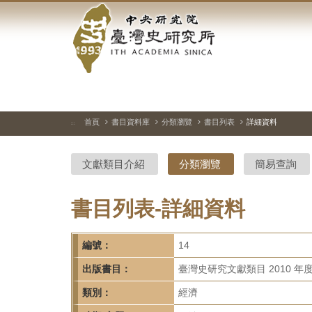
中
跳
到
央
主
要
研
內
容
究
區
塊
院-
首頁
書目資料庫
分類瀏覽
書目列表
詳細資料
:::
臺
文獻類目介紹
分類瀏覽
簡易查詢
灣
史
書目列表-詳細資料
研
編號：
14
究
出版書目：
臺灣史研究文獻類目 2010 年
所-
類別：
經濟