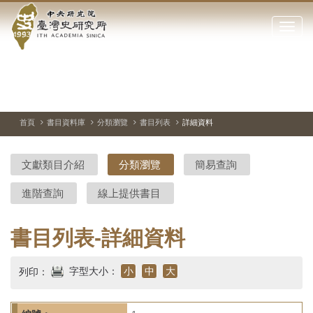
中
跳
到
點
央
主
擊
要
開
研
內
啟
容
或
究
切
上
下
主
區
換
一
一
圖
關
暫
張
張
連
塊
閉
停、
圖
圖
結
院-
播
片
片
首頁
書目資料庫
分類瀏覽
書目列表
詳細資料
網
放
站
臺
主
文獻類目介紹
分類瀏覽
簡易查詢
要
灣
選
進階查詢
線上提供書目
單
史
研
書目列表-詳細資料
究
字型大小：
小
中
大
列印：
所-