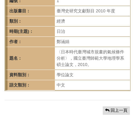
首
編號：
1
頁
出版書目：
臺灣史研究文獻類目 2010 年度
類別：
經濟
時期(主題)：
日治
作者：
鄭涵娟
〈日本時代臺灣城市規畫的氣候條件
題名：
分析〉，國立臺灣師範大學地理學系
碩士論文，2010。
資料類別：
學位論文
語文類別：
中文
回上一頁