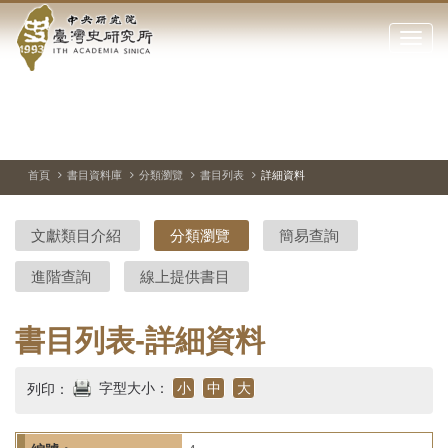
中
跳
到
點
央
主
擊
要
開
研
內
啟
容
或
究
切
上
下
主
區
換
一
一
圖
關
暫
張
張
連
塊
閉
停、
圖
圖
結
院-
播
片
片
首頁
書目資料庫
分類瀏覽
書目列表
詳細資料
網
放
站
臺
主
文獻類目介紹
分類瀏覽
簡易查詢
要
灣
選
進階查詢
線上提供書目
單
史
研
書目列表-詳細資料
究
字型大小：
小
中
大
列印：
所-