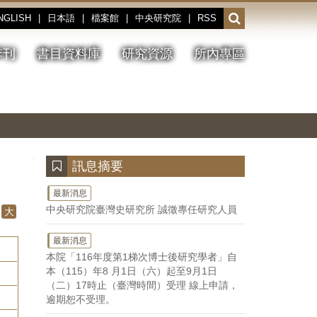
NGLISH
|
日本語
|
檔案館
|
中央研究院
|
RSS
開
啟
或
季刊
書目資料庫
研究資源
所內專區
收
合
搜
切
上
下
主
換
一
一
圖
尋
暫
張
張
連
停、
圖
圖
結
欄
播
片
片
位
放
:::
訊息摘要
最新消息
中央研究院臺灣史研究所 誠徵專任研究人員
大
最新消息
本院「116年度第1梯次博士後研究學者」自
本（115）年8 月1日（六）起至9月1日
（二）17時止（臺灣時間）受理 線上申請，
逾期恕不受理。