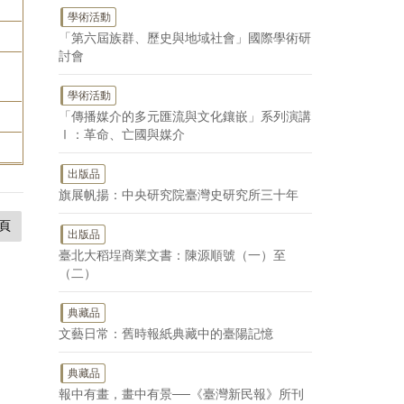
學術活動
「第六屆族群、歷史與地域社會」國際學術研
討會
學術活動
「傳播媒介的多元匯流與文化鑲嵌」系列演講
Ⅰ：革命、亡國與媒介
出版品
旗展帆揚：中央研究院臺灣史研究所三十年
頁
出版品
臺北大稻埕商業文書：陳源順號（一）至
（二）
典藏品
文藝日常：舊時報紙典藏中的臺陽記憶
典藏品
報中有畫，畫中有景──《臺灣新民報》所刊