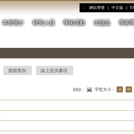
網站導覽
|
中文版
|
E
:::
本所簡介
研究人員
學術活動
出版品
學術
進階查詢
線上提供書目
字型大小：
小
中
列印：
度