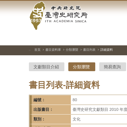
中
跳
到
央
主
要
研
內
容
究
區
塊
院-
首頁
書目資料庫
分類瀏覽
書目列表
詳細資料
:::
臺
文獻類目介紹
分類瀏覽
簡易查詢
灣
史
書目列表-詳細資料
研
編號：
80
究
出版書目：
臺灣史研究文獻類目 2010 年
所-
類別：
文化