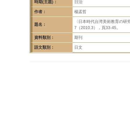
首
時期(主題)：
日治
頁
作者：
楊孟哲
〈日本時代台湾美術教育の研
題名：
7（2010.3），頁33-45。
資料類別：
期刊
語文類別：
日文