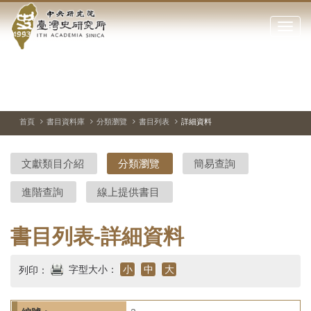
中
跳
到
點
央
主
擊
要
開
研
內
啟
容
或
究
切
上
下
主
區
換
一
一
圖
關
暫
張
張
連
塊
閉
停、
圖
圖
結
院-
播
片
片
首頁
書目資料庫
分類瀏覽
書目列表
詳細資料
網
放
站
臺
主
文獻類目介紹
分類瀏覽
簡易查詢
要
灣
選
進階查詢
線上提供書目
單
史
研
書目列表-詳細資料
究
字型大小：
小
中
大
列印：
所-