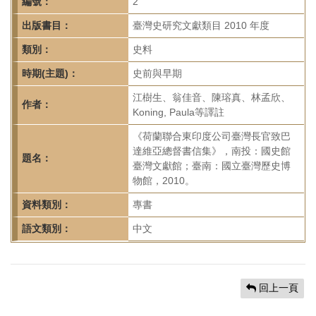
首
編號：
2
頁
出版書目：
臺灣史研究文獻類目 2010 年度
類別：
史料
時期(主題)：
史前與早期
江樹生、翁佳音、陳瑢真、林孟欣、
作者：
Koning, Paula等譯註
《荷蘭聯合東印度公司臺灣長官致巴
達維亞總督書信集》，南投：國史館
題名：
臺灣文獻館；臺南：國立臺灣歷史博
物館，2010。
資料類別：
專書
語文類別：
中文
回上一頁