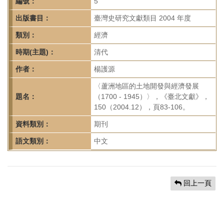
首
編號：
5
頁
出版書目：
臺灣史研究文獻類目 2004 年度
類別：
經濟
時期(主題)：
清代
作者：
楊護源
〈蘆洲地區的土地開發與經濟發展
題名：
（1700 - 1945）〉，《臺北文獻》，
150（2004.12），頁83-106。
資料類別：
期刊
語文類別：
中文
回上一頁