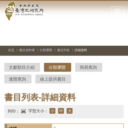
中
跳
到
點
央
主
擊
要
開
研
內
啟
容
或
究
切
上
下
主
區
換
一
一
圖
關
暫
張
張
連
塊
閉
停、
圖
圖
結
院-
播
片
片
首頁
書目資料庫
分類瀏覽
書目列表
詳細資料
網
放
站
臺
主
文獻類目介紹
分類瀏覽
簡易查詢
要
灣
選
進階查詢
線上提供書目
單
史
研
書目列表-詳細資料
究
字型大小：
小
中
大
列印：
所-