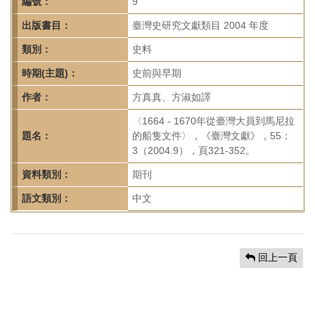
首
編號：
9
頁
出版書目：
臺灣史研究文獻類目 2004 年度
類別：
史料
時期(主題)：
史前與早期
作者：
方真真、方淑如譯
〈1664 - 1670年從臺灣大員到馬尼拉
題名：
的船隻文件〉，《臺灣文獻》，55：
3（2004.9），頁321-352。
資料類別：
期刊
語文類別：
中文
回上一頁