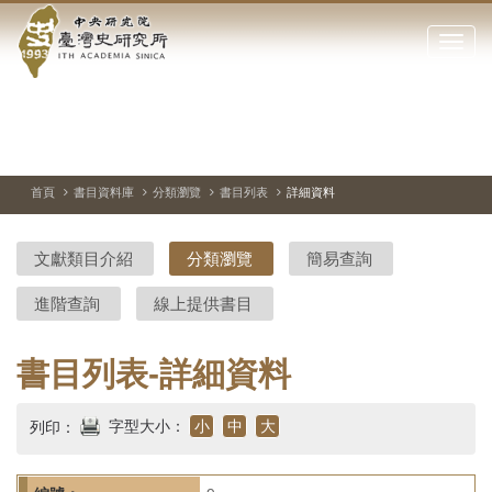
中
跳
到
點
央
主
擊
要
開
研
內
啟
容
或
究
切
上
下
主
區
換
一
一
圖
關
暫
張
張
連
塊
閉
停、
圖
圖
結
院-
播
片
片
首頁
書目資料庫
分類瀏覽
書目列表
詳細資料
網
放
站
臺
主
文獻類目介紹
分類瀏覽
簡易查詢
要
灣
選
進階查詢
線上提供書目
單
史
研
書目列表-詳細資料
究
字型大小：
小
中
大
列印：
所-