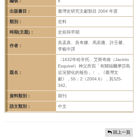
首
編號：
6
頁
出版書目：
臺灣史研究文獻類目 2004 年度
類別：
史料
時期(主題)：
史前與早期
吳孟真、吳奇娜、馬若庸、許壬馨、
作者：
李毓中譯
〈1632年哈辛托．艾斯奇維（Jacinto
Esquivel）神父所寫「有關福爾摩莎島
題名：
近況變化的報告」〉，《臺灣文
獻》，55：2（2004.6），頁325-
342。
資料類別：
期刊
語文類別：
中文
回上一頁