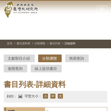
中
跳
到
點
央
主
擊
要
開
研
內
啟
容
或
究
切
上
下
主
區
換
一
一
圖
關
暫
張
張
連
塊
閉
停、
圖
圖
結
院-
播
片
片
首頁
書目資料庫
分類瀏覽
書目列表
詳細資料
網
放
站
臺
主
文獻類目介紹
分類瀏覽
簡易查詢
要
灣
選
進階查詢
線上提供書目
單
史
研
書目列表-詳細資料
究
字型大小：
小
中
大
列印：
所-