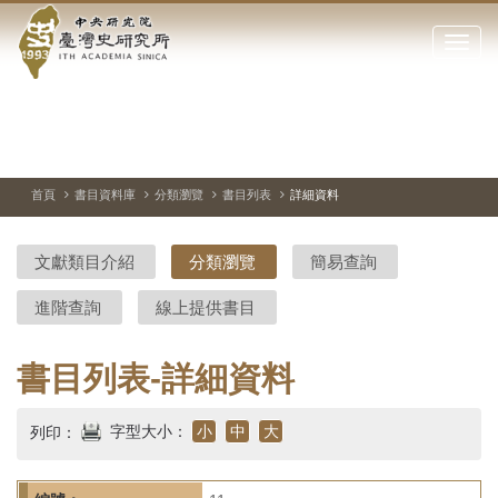
中
跳
到
點
央
主
擊
要
開
研
內
啟
容
或
究
切
上
下
主
區
換
一
一
圖
關
暫
張
張
連
塊
閉
停、
圖
圖
結
院-
播
片
片
首頁
書目資料庫
分類瀏覽
書目列表
詳細資料
網
放
站
臺
主
文獻類目介紹
分類瀏覽
簡易查詢
要
灣
選
進階查詢
線上提供書目
單
史
研
書目列表-詳細資料
究
字型大小：
小
中
大
列印：
所-