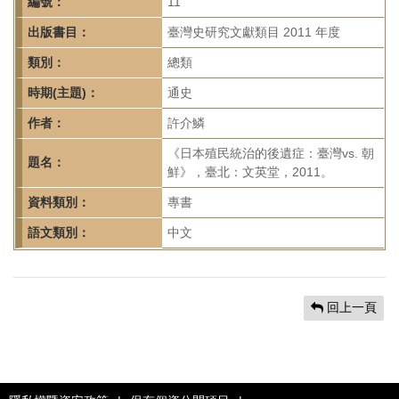
首
編號：
11
頁
出版書目：
臺灣史研究文獻類目 2011 年度
類別：
總類
時期(主題)：
通史
作者：
許介鱗
《日本殖民統治的後遺症：臺灣vs. 朝
題名：
鮮》，臺北：文英堂，2011。
資料類別：
專書
語文類別：
中文
回上一頁