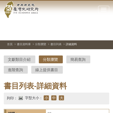
中
跳
到
點
央
主
擊
要
開
研
內
啟
容
或
究
切
上
下
主
區
換
一
一
圖
關
暫
張
張
連
塊
閉
停、
圖
圖
結
院-
播
片
片
首頁
書目資料庫
分類瀏覽
書目列表
詳細資料
網
放
站
臺
主
文獻類目介紹
分類瀏覽
簡易查詢
要
灣
選
進階查詢
線上提供書目
單
史
研
書目列表-詳細資料
究
字型大小：
小
中
大
列印：
所-