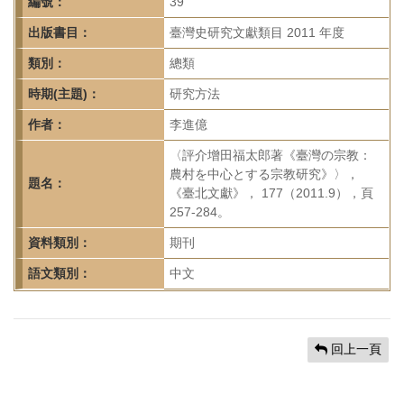
首
編號：
39
頁
出版書目：
臺灣史研究文獻類目 2011 年度
類別：
總類
時期(主題)：
研究方法
作者：
李進億
〈評介增田福太郎著《臺灣の宗教：
農村を中心とする宗教研究》〉，
題名：
《臺北文獻》， 177（2011.9），頁
257-284。
資料類別：
期刊
語文類別：
中文
回上一頁