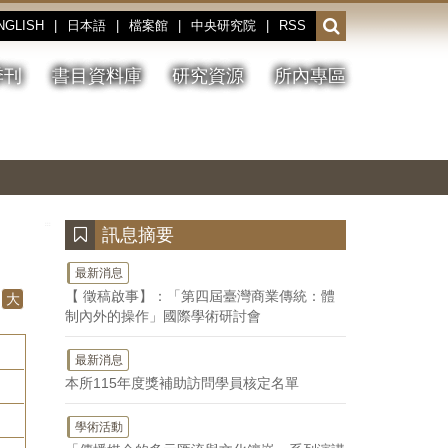
NGLISH
|
日本語
|
檔案館
|
中央研究院
|
RSS
開
啟
或
季刊
書目資料庫
研究資源
所內專區
收
合
搜
切
上
下
主
換
一
一
圖
尋
暫
張
張
連
停、
圖
圖
結
欄
播
片
片
位
放
:::
訊息摘要
最新消息
【 徵稿啟事】：「第四屆臺灣商業傳統：體
大
制內外的操作」國際學術研討會
最新消息
本所115年度獎補助訪問學員核定名單
學術活動