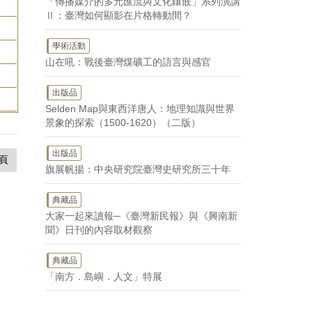
「傳播媒介的多元匯流與文化鑲嵌」系列演講
Ⅱ：臺灣如何顯影在片格轉動間？
學術活動
山在吼：戰後臺灣煤礦工的語言與感官
出版品
Selden Map與東西洋唐人：地理知識與世界
景象的探索（1500-1620）（二版）
出版品
頁
旗展帆揚：中央研究院臺灣史研究所三十年
典藏品
大家一起來讀報─《臺灣新民報》與《興南新
聞》日刊的內容取材觀察
典藏品
「南方．島嶼．人文」特展