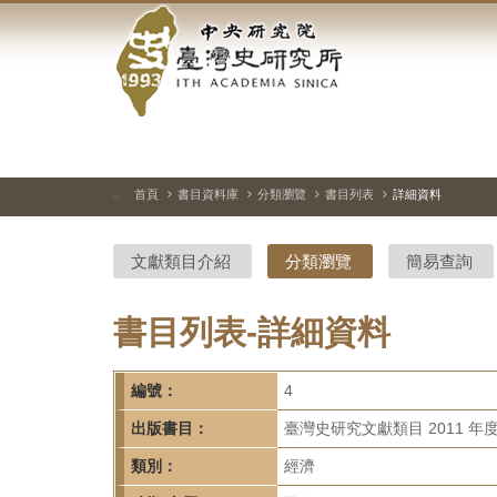
中
跳
到
央
主
要
研
內
容
究
區
塊
院-
首頁
書目資料庫
分類瀏覽
書目列表
詳細資料
:::
臺
文獻類目介紹
分類瀏覽
簡易查詢
灣
史
書目列表-詳細資料
研
編號：
4
究
出版書目：
臺灣史研究文獻類目 2011 年
所-
類別：
經濟