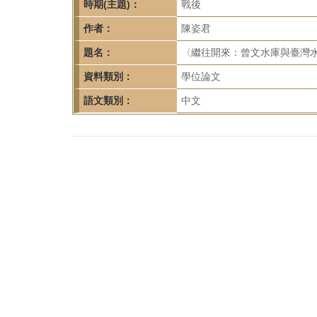
首
時期(主題)：
戰後
頁
作者：
陳姿君
題名：
〈繼往開來：曾文水庫與臺灣水
資料類別：
學位論文
語文類別：
中文