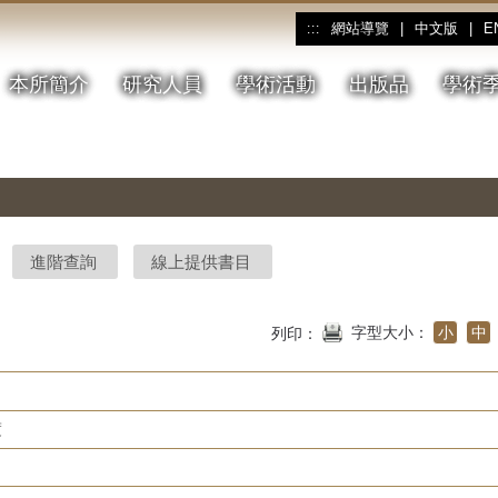
網站導覽
|
中文版
|
E
:::
本所簡介
研究人員
學術活動
出版品
學術
進階查詢
線上提供書目
字型大小：
小
中
列印：
度