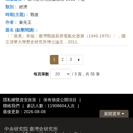
類別：
經濟
時期(主題)：
戰後
作者：
秦先玉
題名 (點擊閱讀)：
〈「蒸煮」幸福：臺灣戰後廚房電氣化發展（1945-1970）〉，國
立清華大學歷史研究所博士論文，2011。
1
2
3
下
一
頁
每頁筆數
/ 3 頁，共 55 筆
隱私權暨資安政策
|
保有個資公開項目
|
聯絡我們
|
參訪人數：11908604人次
|
最後更新：2026-08-08
展開選單
中央研究院 臺灣史研究所