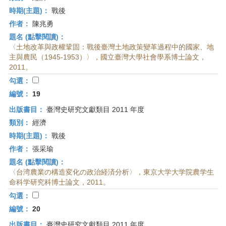
時期(主題)：
戰後
作者：
陳兆勇
題名 (點擊閱讀)：
〈土地改革與政權鞏固：戰後臺灣土地政策變革過程中的國家、地
主與農民（1945-1953）〉，國立臺灣大學社會學系博士論文，
2011。
勾選：
編號：
19
出版書目：
臺灣史研究文獻類目 2011 年度
類別：
經濟
時期(主題)：
戰後
作者：
張采瑜
題名 (點擊閱讀)：
〈台湾農業の構造変化の政治経済分析〉，東京大学大学院農学生
命科学研究科博士論文，2011。
勾選：
編號：
20
出版書目：
臺灣史研究文獻類目 2011 年度