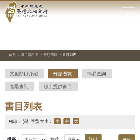
中
跳
到
點
央
主
擊
要
開
研
內
啟
容
或
究
切
上
下
主
區
換
一
一
圖
關
暫
張
張
連
塊
閉
停、
圖
圖
結
院-
播
片
片
首頁
書目資料庫
分類瀏覽
書目列表
網
放
站
臺
主
文獻類目介紹
分類瀏覽
簡易查詢
要
灣
選
進階查詢
線上提供書目
單
史
研
書目列表
究
字型大小：
小
中
大
列印：
所-
排序：
方式：