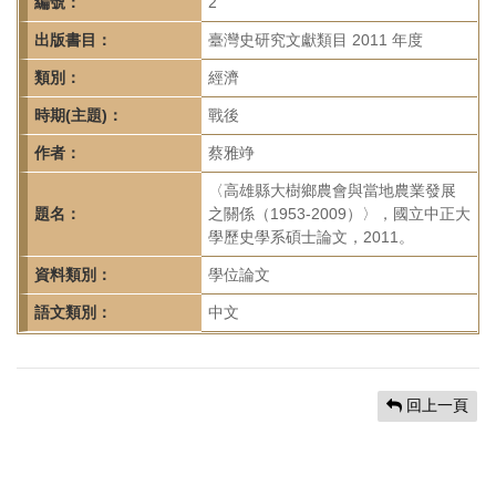
首
編號：
2
頁
出版書目：
臺灣史研究文獻類目 2011 年度
類別：
經濟
時期(主題)：
戰後
作者：
蔡雅竫
〈高雄縣大樹鄉農會與當地農業發展
題名：
之關係（1953-2009）〉，國立中正大
學歷史學系碩士論文，2011。
資料類別：
學位論文
語文類別：
中文
回上一頁