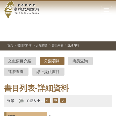
中
跳
到
點
央
主
擊
要
開
研
內
啟
容
或
究
切
上
下
主
區
換
一
一
圖
關
暫
張
張
連
塊
閉
停、
圖
圖
結
院-
播
片
片
首頁
書目資料庫
分類瀏覽
書目列表
詳細資料
網
放
站
臺
主
文獻類目介紹
分類瀏覽
簡易查詢
要
灣
選
進階查詢
線上提供書目
單
史
研
書目列表-詳細資料
究
字型大小：
小
中
大
列印：
所-