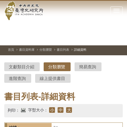
中
跳
到
點
央
主
擊
要
開
研
內
啟
容
或
究
切
上
下
主
區
換
一
一
圖
關
暫
張
張
連
塊
閉
停、
圖
圖
結
院-
播
片
片
首頁
書目資料庫
分類瀏覽
書目列表
詳細資料
網
放
站
臺
主
文獻類目介紹
分類瀏覽
簡易查詢
要
灣
選
進階查詢
線上提供書目
單
史
研
書目列表-詳細資料
究
字型大小：
小
中
大
列印：
所-