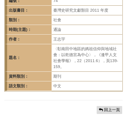
首
編號：
74
頁
出版書目：
臺灣史研究文獻類目 2011 年度
類別：
社會
時期(主題)：
通論
作者：
王志宇
〈彰南田中地區的媽祖信仰與地域社
會：以乾德宮為中心〉，《逢甲人文
題名：
社會學報》，22（2011.6），頁139-
159。
資料類別：
期刊
語文類別：
中文
回上一頁