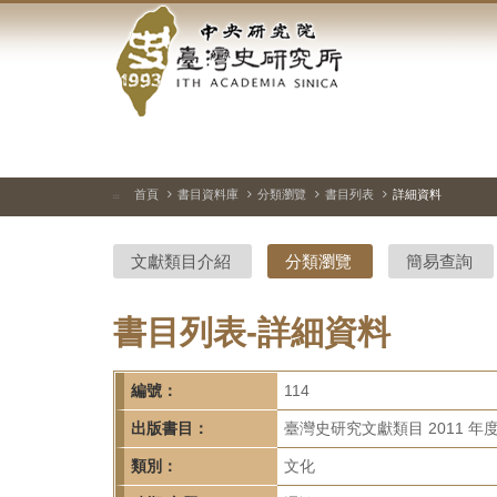
中
跳
到
央
主
要
研
內
容
究
區
塊
院-
首頁
書目資料庫
分類瀏覽
書目列表
詳細資料
:::
臺
文獻類目介紹
分類瀏覽
簡易查詢
灣
史
書目列表-詳細資料
研
編號：
114
究
出版書目：
臺灣史研究文獻類目 2011 年
所-
類別：
文化