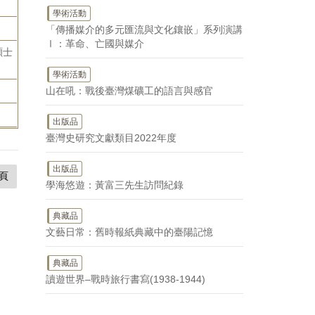
學術活動
「傳播媒介的多元匯流與文化鑲嵌」系列演講
Ⅰ：革命、亡國與媒介
碩士
學術活動
山在吼：戰後臺灣煤礦工的語言與感官
出版品
臺灣史研究文獻類目2022年度
出版品
頁
學海悠遊：黃富三先生訪問紀錄
典藏品
文藝日常：舊時報紙典藏中的臺陽記憶
典藏品
讀遊世界–戰時旅行書寫(1938-1944)