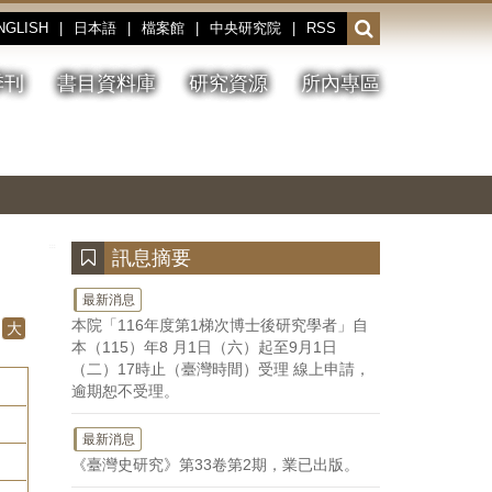
NGLISH
|
日本語
|
檔案館
|
中央研究院
|
RSS
開
啟
或
季刊
書目資料庫
研究資源
所內專區
收
合
搜
切
上
下
主
換
一
一
圖
尋
暫
張
張
連
停、
圖
圖
結
欄
播
片
片
位
放
:::
訊息摘要
最新消息
本院「116年度第1梯次博士後研究學者」自
大
本（115）年8 月1日（六）起至9月1日
（二）17時止（臺灣時間）受理 線上申請，
逾期恕不受理。
最新消息
《臺灣史研究》第33卷第2期，業已出版。