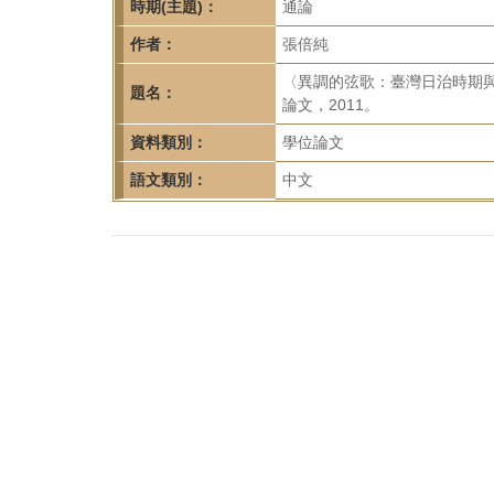
首
時期(主題)：
通論
頁
作者：
張倍純
〈異調的弦歌：臺灣日治時期
題名：
論文，2011。
資料類別：
學位論文
語文類別：
中文