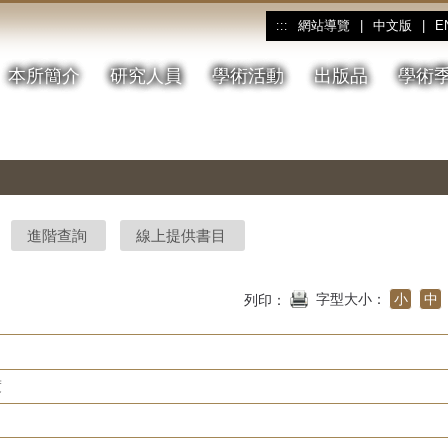
網站導覽
|
中文版
|
E
:::
本所簡介
研究人員
學術活動
出版品
學術
進階查詢
線上提供書目
字型大小：
小
中
列印：
度