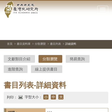
中
跳
到
點
央
主
擊
要
開
研
內
啟
容
或
究
切
上
下
主
區
換
一
一
圖
關
暫
張
張
連
塊
閉
停、
圖
圖
結
院-
播
片
片
首頁
書目資料庫
分類瀏覽
書目列表
詳細資料
網
放
站
臺
主
文獻類目介紹
分類瀏覽
簡易查詢
要
灣
選
進階查詢
線上提供書目
單
史
研
書目列表-詳細資料
究
字型大小：
小
中
大
列印：
所-