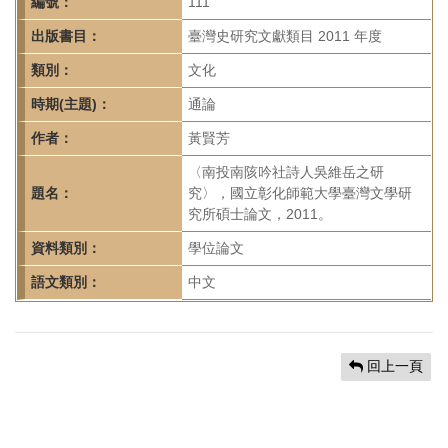
首
編號：
111
頁
出版書目：
臺灣史研究文獻類目 2011 年度
類別：
文化
時期(主題)：
通論
作者：
黃賢芳
〈南投南陔吟社詩人吳維岳之研
題名：
究〉，國立彰化師範大學臺灣文學研
究所碩士論文，2011。
資料類別：
學位論文
語文類別：
中文
回上一頁