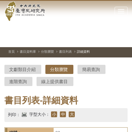
中
跳
到
點
央
主
擊
要
開
研
內
啟
容
或
究
切
上
下
主
區
換
一
一
圖
關
暫
張
張
連
塊
閉
停、
圖
圖
結
院-
播
片
片
首頁
書目資料庫
分類瀏覽
書目列表
詳細資料
網
放
站
臺
主
文獻類目介紹
分類瀏覽
簡易查詢
要
灣
選
進階查詢
線上提供書目
單
史
研
書目列表-詳細資料
究
字型大小：
小
中
大
列印：
所-