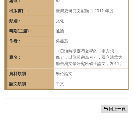
首
編號：
82
頁
出版書目：
臺灣史研究文獻類目 2011 年度
類別：
文化
時期(主題)：
通論
作者：
吳昱慧
〈日治時期臺灣文學的「南方想
題名：
像」：以龍瑛宗為例〉，國立清華大
學臺灣文學研究所碩士論文，2011。
資料類別：
學位論文
語文類別：
中文
回上一頁