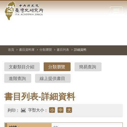
中
跳
到
點
央
主
擊
要
開
研
內
啟
容
或
究
切
上
下
主
區
換
一
一
圖
關
暫
張
張
連
塊
閉
停、
圖
圖
結
院-
播
片
片
首頁
書目資料庫
分類瀏覽
書目列表
詳細資料
網
放
站
臺
主
文獻類目介紹
分類瀏覽
簡易查詢
要
灣
選
進階查詢
線上提供書目
單
史
研
書目列表-詳細資料
究
字型大小：
小
中
大
列印：
所-