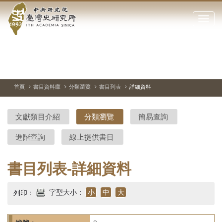
中
跳
到
點
央
主
擊
要
開
研
內
啟
容
或
究
切
上
下
主
區
換
一
一
圖
關
暫
張
張
連
塊
閉
停、
圖
圖
結
院-
播
片
片
首頁
書目資料庫
分類瀏覽
書目列表
詳細資料
網
放
站
臺
主
文獻類目介紹
分類瀏覽
簡易查詢
要
灣
選
進階查詢
線上提供書目
單
史
研
書目列表-詳細資料
究
字型大小：
小
中
大
列印：
所-