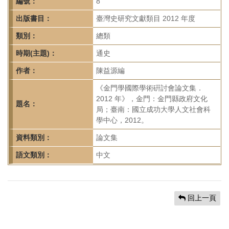
首
編號：
8
頁
出版書目：
臺灣史研究文獻類目 2012 年度
類別：
總類
時期(主題)：
通史
作者：
陳益源編
《金門學國際學術硏討會論文集．
2012 年》，金門：金門縣政府文化
題名：
局；臺南：國立成功大學人文社會科
學中心，2012。
資料類別：
論文集
語文類別：
中文
回上一頁