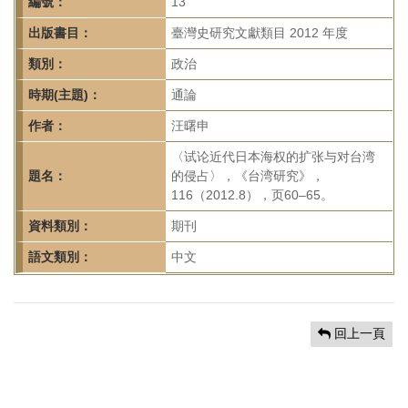
首
編號：
13
頁
出版書目：
臺灣史研究文獻類目 2012 年度
類別：
政治
時期(主題)：
通論
作者：
汪曙申
〈试论近代日本海权的扩张与对台湾
題名：
的侵占〉，《台湾研究》，
116（2012.8），页60–65。
資料類別：
期刊
語文類別：
中文
回上一頁