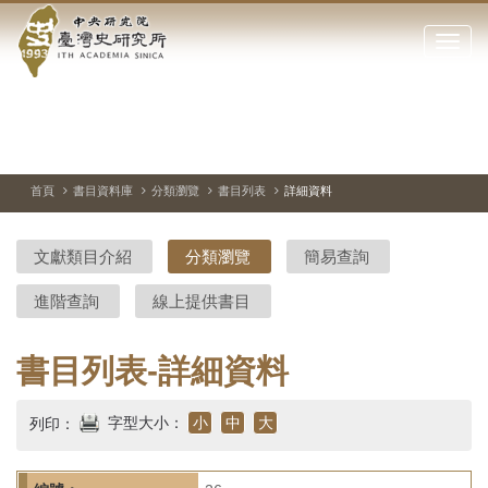
中
跳
到
點
央
主
擊
要
開
研
內
啟
容
或
究
切
上
下
主
區
換
一
一
圖
關
暫
張
張
連
塊
閉
停、
圖
圖
結
院-
播
片
片
首頁
書目資料庫
分類瀏覽
書目列表
詳細資料
網
放
站
臺
主
文獻類目介紹
分類瀏覽
簡易查詢
要
灣
選
進階查詢
線上提供書目
單
史
研
書目列表-詳細資料
究
字型大小：
小
中
大
列印：
所-