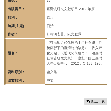
首
編號：
26
頁
出版書目：
臺灣史研究文獻類目 2012 年度
類別：
政治
時期(主題)：
日治
作者：
野村明宏著、阮文雅譯
〈殖民地近代化統治中的社會學：從
後藤新平的臺灣統治談起〉，收入薛
題名：
化元編，《近代化與殖民：日治臺灣
社會史研究文集》，臺北：國立臺灣
大學出版中心，2012，頁 153–195。
資料類別：
論文集
語文類別：
中文
回上一頁